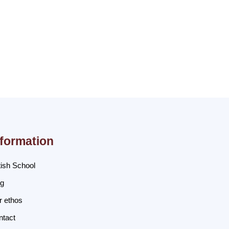
nformation
tish School
og
r ethos
ntact