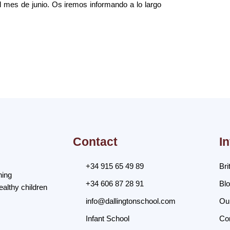
l mes de junio. Os iremos informando a lo largo
Contact
I
+34 915 65 49 89
Bri
ning
+34 606 87 28 91
Bl
ealthy children
info@dallingtonschool.com
Ou
Infant School
Co