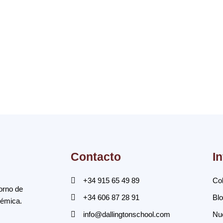
Contacto
I
+34 915 65 49 89
Col
orno de
+34 606 87 28 91
Bl
démica.
info@dallingtonschool.com
Nue