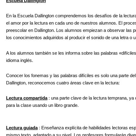
Escuela Dallington
En la Escuela Dallington comprendemos los desafíos de la lectu
el amor por la lectura en cada uno de nuestros alumnos. El proce
preescolar en Dallington. Los alumnos empiezan a observar las pr
los conocimientos adquiridos al producir el sonido de una letra o 
A los alumnos también se les informa sobre las palabras «difícil
idioma inglés.
Conocer los fonemas y las palabras difíciles es solo una parte del
Dallington, reconocemos cuatro áreas clave en la lectura:
Lectura compartida
: una parte clave de la lectura temprana, y
para la clase usando un libro grande.
Lectura guiada
: Enseñanza explícita de habilidades lectoras esp
mismo texto, adaptado a su nivel. Los profesores formularán dive