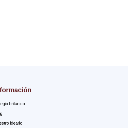
nformación
egio británico
og
stro ideario