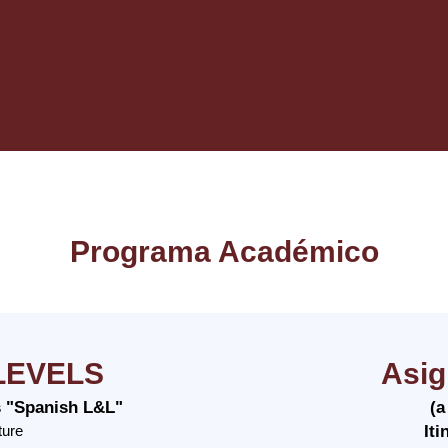
Programa Académico
-LEVELS
Asig
es "Spanish L&L"
(a
ture
Iti