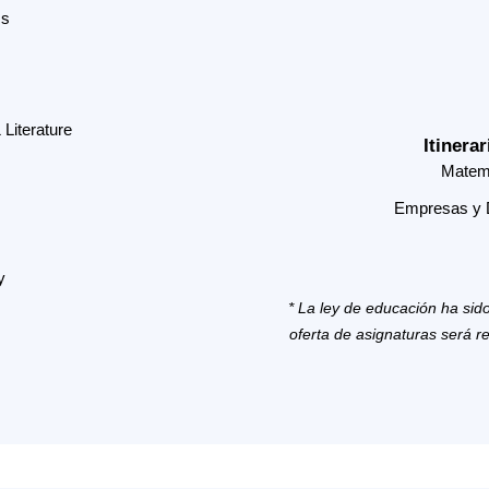
cs
Literature
Itinera
Matem
Empresas y 
y
* La ley de educación ha si
oferta de asignaturas será r